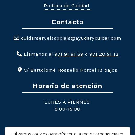
Política de Calidad
Contacto
cuidarserveissocials@ayudarycuidar.com
Llámanos al
971 91 91 39
o
971 20 51 12
C/ Bartolomé Rossello Porcel 13 bajos
Horario de atención
LUNES A VIERNES:
8:00-15:00
Utilizamos cookies para ofrecerte la mejor experiencia en